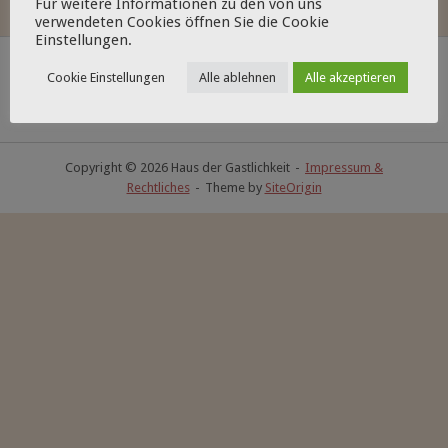
Für weitere Informationen zu den von uns
verwendeten Cookies öffnen Sie die Cookie
Einstellungen.
Cookie Einstellungen
Alle ablehnen
Alle akzeptieren
Copyright © 2026 Haus der Gastlichkeit
Impressum &
Rechtliches
Theme by
SiteOrigin