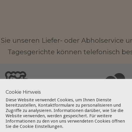
Sie unseren Liefer- oder Abholservice un
Tagesgerichte können telefonisch best
Cookie Hinweis
Diese Website verwendet Cookies, um Ihnen Dienste
bereitzustellen, Kontaktformulare zu personalisieren und
KEGELBAHN
GESELLSCHAF
Zugriffe zu analysieren. Informationen darüber, wie Sie die
Website verwenden, werden gespeichert. Für weitere
ig oder regelmäßig: Essen,
Feiern für jeden Anlass. Wir
Informationen zu den von uns verwendeten Cookies öffnen
Sie die Cookie Einstellungen.
kegeln Sie auf einer unserer 3
gerne!