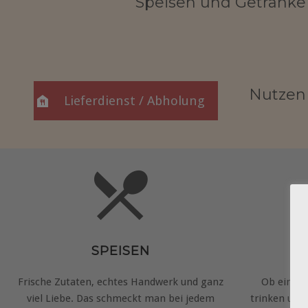
Speisen und Getränke
Nutzen 
Lieferdienst / Abholung
SPEISEN
Frische Zutaten, echtes Handwerk und ganz
Ob einmal
viel Liebe. Das schmeckt man bei jedem
trinken und 