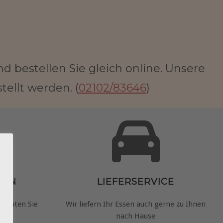
d bestellen Sie gleich online. Unsere
ellt werden. (
02102/83646
)
TEN
LIEFERSERVICE
 beraten Sie
Wir liefern Ihr Essen auch gerne zu Ihnen
nach Hause