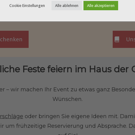
Bahnen
Cookie Einstellungen
Alle ablehnen
Alle akzeptieren
rschenken
Uns
iche Feste feiern im Haus der G
er – wir machen Ihr Event zu etwas ganz Besond
Wünschen.
rschläge
oder bringen Sie eigene Ideen mit. Damit
ir um frühzeitige Reservierung und Absprache.