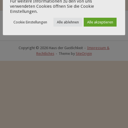
Für weitere Informationen zu den von uns
verwendeten Cookies öffnen Sie die Cookie
Einstellungen.
Cookie Einstellungen
Alle ablehnen
Alle akzeptieren
Copyright © 2026 Haus der Gastlichkeit
Impressum &
Rechtliches
Theme by
SiteOrigin